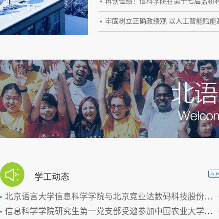
再创佳绩！信科学院在第十七届蓝桥杯全国总决赛中实现历史突破，C/C+
牢固树立正确政绩观 以人工智能赋能高等教育 —— 信
学工动态
北京语言大学信息科学学院与北京竞业达数码科技股份有限公司校外实习实践基地授牌仪式圆满举行
信息科学学院研究生第一党支部受邀参加中国农业大学第三届研究生党建高质量发展论坛