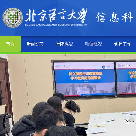
首页
新闻动态
学院概况
师资概况
党建工作