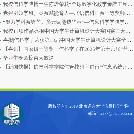
我校信科学院博士生陈烨荣获“全球数字化教学金牌工具”奖项
党建引领学风，竞赛赋能育人—北语信科国赛一等奖师生专访
“聚力学科赛锋芒，多元赋能绽华章”—信息科学学院学生竞赛优秀成果展成功举办
我校11项作品亮相中国大学生计算机设计大赛国赛三大决赛区并取得好成绩
喜报|信科学子荣获第18届中国大学生计算机设计大赛全国一、二等奖
【喜讯】国家级一等奖！信科学子在2025年第十六届“蓝桥杯”软件赛取得突破
毕业生晚会惊喜大放送
【新闻快报】信息科学学院信管教研室进行“信息系统开发能力培养”问题专题研讨
版权所有© 2019 北京语言大学信息科学
邮箱：xxkx@blcu.